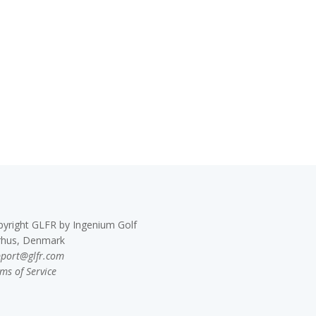
pyright GLFR by Ingenium Golf
rhus, Denmark
pport@glfr.com
ms of Service