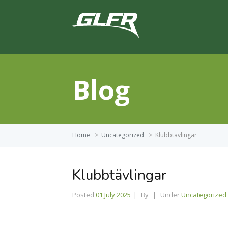
Blog
Home
>
Uncategorized
>
Klubbtävlingar
Klubbtävlingar
Posted
01 July 2025
By
Under
Uncategorized