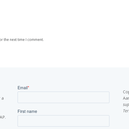
or the next time I comment.
Co
 a
Aa
su
Ter
SAP.