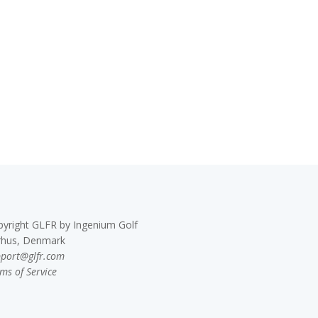
pyright GLFR by Ingenium Golf
rhus, Denmark
pport@glfr.com
ms of Service