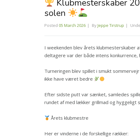
Klubmesterskaber 202
solen
Posted
05 March 2026
By
Jeppe Tirstrup
Und
I weekenden blev årets klubmesterskaber af
deltagere var der både intens konkurrence, 
Turneringen blev spillet i smukt sommervej
ikke have været bedre
Efter sidste putt var sænket, samledes spill
rundet af med lækker grillmad og hyggelig
Årets klubmestre
Her er vinderne i de forskellige rækker: