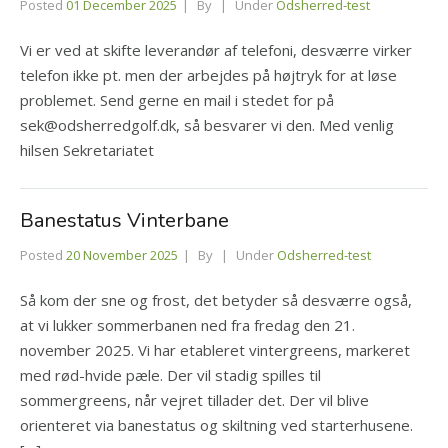
Posted
01 December 2025
By
Under
Odsherred-test
Vi er ved at skifte leverandør af telefoni, desværre virker
telefon ikke pt. men der arbejdes på højtryk for at løse
problemet. Send gerne en mail i stedet for på
sek@odsherredgolf.dk, så besvarer vi den. Med venlig
hilsen Sekretariatet
Banestatus Vinterbane
Posted
20 November 2025
By
Under
Odsherred-test
Så kom der sne og frost, det betyder så desværre også,
at vi lukker sommerbanen ned fra fredag den 21.
november 2025. Vi har etableret vintergreens, markeret
med rød-hvide pæle. Der vil stadig spilles til
sommergreens, når vejret tillader det. Der vil blive
orienteret via banestatus og skiltning ved starterhusene.