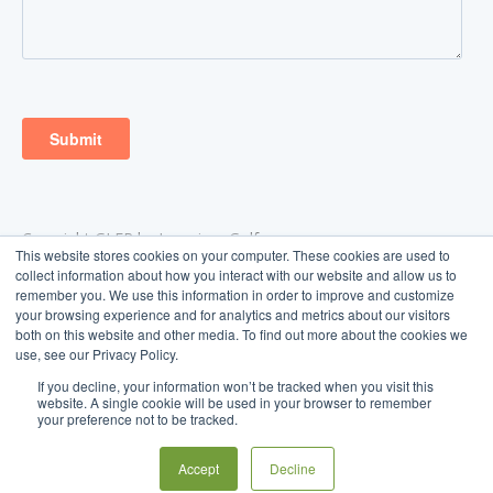
Copyright GLFR by Ingenium Golf
This website stores cookies on your computer. These cookies are used to
Aarhus, Denmark
collect information about how you interact with our website and allow us to
support@glfr.com
remember you. We use this information in order to improve and customize
Terms of Service
your browsing experience and for analytics and metrics about our visitors
both on this website and other media. To find out more about the cookies we
use, see our Privacy Policy.
If you decline, your information won’t be tracked when you visit this
website. A single cookie will be used in your browser to remember
your preference not to be tracked.
English
Accept
Decline