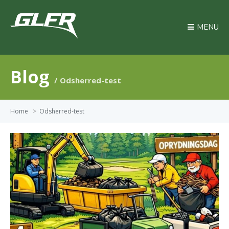
MENU
Blog
Odsherred-test
Home
>
Odsherred-test