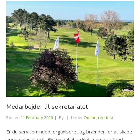
Medarbejder til sekretariatet
Posted
11 February 2026
By
Under
Odsherred-test
Er du serviceminded, organiseret og brænder for at skabe
gode oplevelser? . Bliv en del af en klub, som er et rart